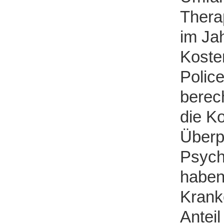
Thera
im Jah
Koste
Polic
berech
die K
Überpr
Psych
haben
Krank
Anteil