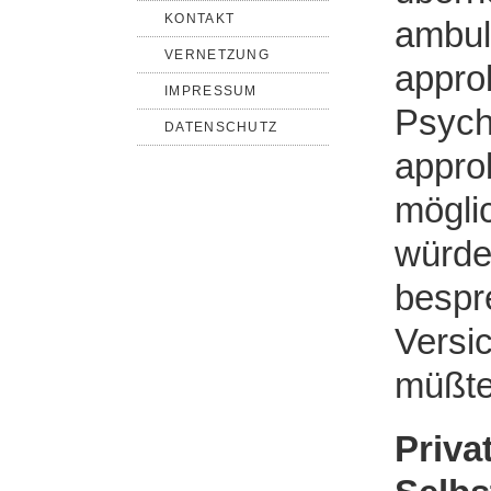
KONTAKT
ambul
VERNETZUNG
appro
IMPRESSUM
Psych
DATENSCHUTZ
approb
möglic
würde
bespr
Versi
müßte
Privat