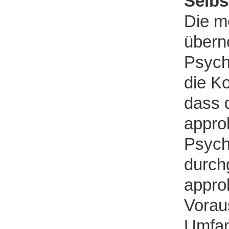
Selbs
Die m
übern
Psych
die K
dass 
appro
Psych
durchg
approb
Vorau
Umfan